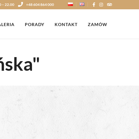
0 – 22.00
+48 604 864 000
ALERIA
PORADY
KONTAKT
ZAMÓW
ńska"